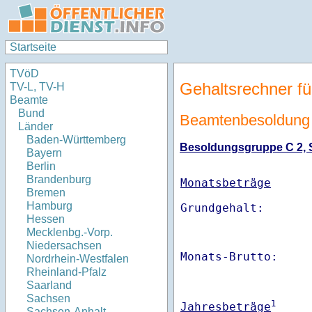
Startseite
TVöD
Gehaltsrechner fü
TV-L, TV-H
Beamte
Bund
Beamtenbesoldung 
Länder
Baden-Württemberg
Besoldungsgruppe C 2, St
Bayern
Berlin
Brandenburg
Monatsbeträge
Bremen
Hamburg
Hessen
Mecklenbg.-Vorp.
Niedersachsen
Monats-Brutto:    
Nordrhein-Westfalen
Rheinland-Pfalz
Saarland
Sachsen
1
Jahresbeträge
Sachsen-Anhalt