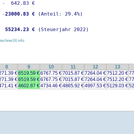
 -  642.83 €

 -
23000.83 €
  
55234.23 €
 (Steuerjahr 2022)
rechner24.info
8
9
10
11
12
13
271.39 €
6519.59 €
6767.75 €
7015.87 €
7264.04 €
7512.20 €
77
271.39 €
6519.59 €
6767.75 €
7015.87 €
7264.04 €
7512.20 €
77
471.41 €
4602.87 €
4734.46 €
4865.92 €
4997.53 €
5129.03 €
52