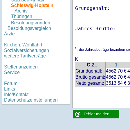
Schleswig-Holstein
Archiv
Thüringen
Besoldungsrunden
Jahres-Brutto:    
Besoldungsvergleich
Ärzte
Kirchen, Wohlfahrt
1
: die Jahresbeträge beziehen s
Sozialversicherungen
weitere Tarifverträge
K
C 2
1
..
..
Stellenanzeigen
Grundgehalt:
4562.70 €
4
Service
Brutto gesamt:
4562.70 €
4
Netto gesamt:
3513.54 €
3
Forum
Links
Info/Kontakt
Datenschutzeinstellungen