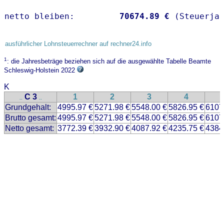
netto bleiben:         
70674.89 €
 (Steuerja
ausführlicher Lohnsteuerrechner auf rechner24.info
1
: die Jahresbeträge beziehen sich auf die ausgewählte Tabelle Beamte
Schleswig-Holstein 2022
K
C 3
1
2
3
4
..
..
Grundgehalt:
4995.97 €
5271.98 €
5548.00 €
5826.95 €
6107
Brutto gesamt:
4995.97 €
5271.98 €
5548.00 €
5826.95 €
6107
Netto gesamt:
3772.39 €
3932.90 €
4087.92 €
4235.75 €
4384