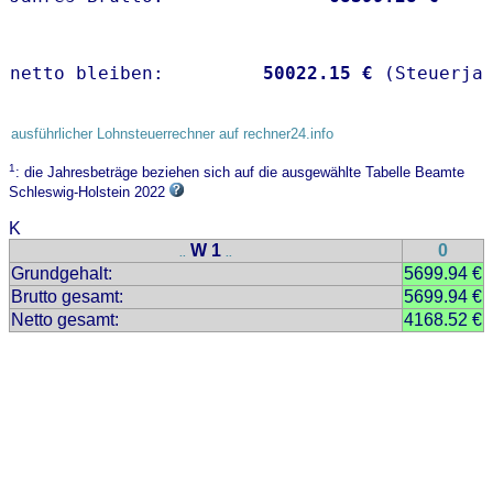
netto bleiben:         
50022.15 €
 (Steuerja
ausführlicher Lohnsteuerrechner auf rechner24.info
1
: die Jahresbeträge beziehen sich auf die ausgewählte Tabelle Beamte
Schleswig-Holstein 2022
K
W 1
0
..
..
Grundgehalt:
5699.94 €
Brutto gesamt:
5699.94 €
Netto gesamt:
4168.52 €