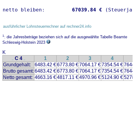
netto bleiben:         
67039.84 €
 (Steuerja
ausführlicher Lohnsteuerrechner auf rechner24.info
1
: die Jahresbeträge beziehen sich auf die ausgewählte Tabelle Beamte
Schleswig-Holstein 2023
K
C 4
1
2
3
4
..
..
Grundgehalt:
6483.42 €
6773.80 €
7064.17 €
7354.54 €
7644
Brutto gesamt:
6483.42 €
6773.80 €
7064.17 €
7354.54 €
7644
Netto gesamt:
4663.16 €
4817.11 €
4970.96 €
5124.90 €
5278