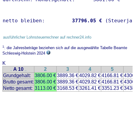
netto bleiben:         
37796.05 €
 (Steuerja
ausführlicher Lohnsteuerrechner auf rechner24.info
1
: die Jahresbeträge beziehen sich auf die ausgewählte Tabelle Beamte
Schleswig-Holstein 2024
K
A 10
2
3
4
5
..
..
Grundgehalt:
3806.00 €
3889.36 €
4029.82 €
4166.81 €
4300
Brutto gesamt:
3806.00 €
3889.36 €
4029.82 €
4166.81 €
4300
Netto gesamt:
3113.00 €
3168.53 €
3261.41 €
3351.23 €
3438