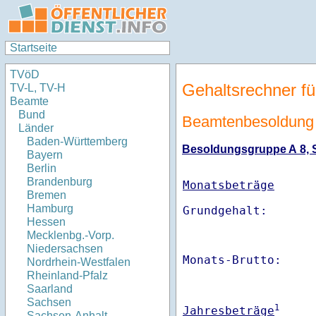
Startseite
TVöD
Gehaltsrechner fü
TV-L, TV-H
Beamte
Bund
Beamtenbesoldung 
Länder
Baden-Württemberg
Besoldungsgruppe A 8, St
Bayern
Berlin
Brandenburg
Monatsbeträge
Bremen
Hamburg
Hessen
Mecklenbg.-Vorp.
Niedersachsen
Monats-Brutto:    
Nordrhein-Westfalen
Rheinland-Pfalz
Saarland
Sachsen
1
Jahresbeträge
Sachsen-Anhalt