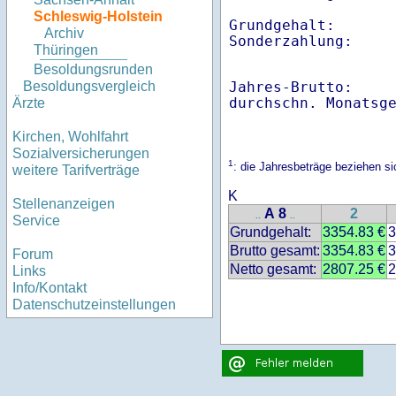
Schleswig-Holstein
Grundgehalt:       
Archiv
Thüringen
Besoldungsrunden
Jahres-Brutto:    
Besoldungsvergleich
Ärzte
Kirchen, Wohlfahrt
Sozialversicherungen
1
: die Jahresbeträge beziehen s
weitere Tarifverträge
K
Stellenanzeigen
A 8
2
..
..
Service
Grundgehalt:
3354.83 €
3
Brutto gesamt:
3354.83 €
3
Forum
Netto gesamt:
2807.25 €
2
Links
Info/Kontakt
Datenschutzeinstellungen