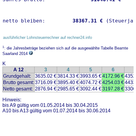
netto bleiben:         
38367.31 €
 (Steuerja
ausführlicher Lohnsteuerrechner auf rechner24.info
1
: die Jahresbeträge beziehen sich auf die ausgewählte Tabelle Beamte
Saarland 2014
K
A 12
3
4
5
6
..
..
Grundgehalt:
3635.02 €
3814.33 €
3993.65 €
4172.96 €
4352
Brutto gesamt:
3716.09 €
3895.40 €
4074.72 €
4254.03 €
4433
Netto gesamt:
2876.94 €
2985.65 €
3092.44 €
3197.28 €
3300
Hinweis:
bis A9 gültig vom 01.05.2014 bis 30.04.2015
A10 bis A13 gültig vom 01.07.2014 bis 30.06.2014