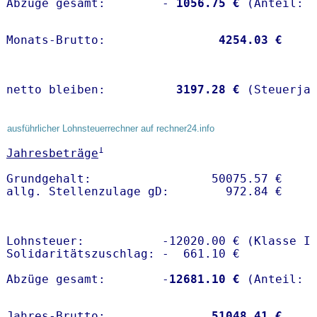
Abzüge gesamt:        -
 1056.75 €
Monats-Brutto:               
 4254.03 €
netto bleiben:         
 3197.28 €
 (Steuerja
ausführlicher Lohnsteuerrechner auf rechner24.info
1
Jahresbeträge
Grundgehalt:                 50075.57 € 

Lohnsteuer:           -12020.00 € (Klasse I)
Solidaritätszuschlag: -  661.10 €

Abzüge gesamt:        -
12681.10 €
Jahres-Brutto:               
51048.41 €