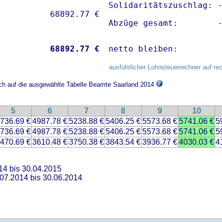
Solidaritätszuschlag: -
Abzüge gesamt:        
           
68892.77 €
netto bleiben:        
ausführlicher Lohnsteuerrechner auf re
ich auf die ausgewählte Tabelle Beamte Saarland 2014
5
6
7
8
9
10
736.69 €
4987.78 €
5238.88 €
5406.25 €
5573.68 €
5741.06 €
5
736.69 €
4987.78 €
5238.88 €
5406.25 €
5573.68 €
5741.06 €
5
470.69 €
3610.48 €
3750.38 €
3843.54 €
3936.77 €
4030.03 €
4
14 bis 30.04.2015
.07.2014 bis 30.06.2014