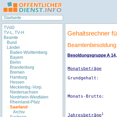
Startseite
TVöD
Gehaltsrechner fü
TV-L, TV-H
Beamte
Bund
Beamtenbesoldung 
Länder
Baden-Württemberg
Besoldungsgruppe A 14, E
Bayern
Berlin
Brandenburg
Monatsbeträge
Bremen
Hamburg
Hessen
Mecklenbg.-Vorp.
Niedersachsen
Monats-Brutto:    
Nordrhein-Westfalen
Rheinland-Pfalz
Saarland
Archiv
1
Jahresbeträge
Sachsen