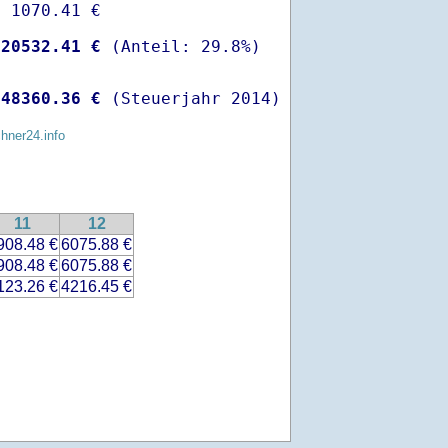
 1070.41 €

-
20532.41 €
 
48360.36 €
 (Steuerjahr 2014)
chner24.info
11
12
908.48 €
6075.88 €
908.48 €
6075.88 €
123.26 €
4216.45 €