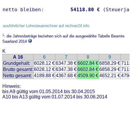
netto bleiben:         
54118.80 €
 (Steuerja
ausführlicher Lohnsteuerrechner auf rechner24.info
1
: die Jahresbeträge beziehen sich auf die ausgewählte Tabelle Beamte
Saarland 2014
K
A 16
6
7
8
9
1
..
..
Grundgehalt:
6028.12 €
6347.38 €
6602.84 €
6858.29 €
7113
Brutto gesamt:
6028.12 €
6347.38 €
6602.84 €
6858.29 €
7113
Netto gesamt:
4189.88 €
4367.68 €
4509.90 €
4652.21 €
4794
Hinweis:
bis A9 gültig vom 01.05.2014 bis 30.04.2015
A10 bis A13 gültig vom 01.07.2014 bis 30.06.2014