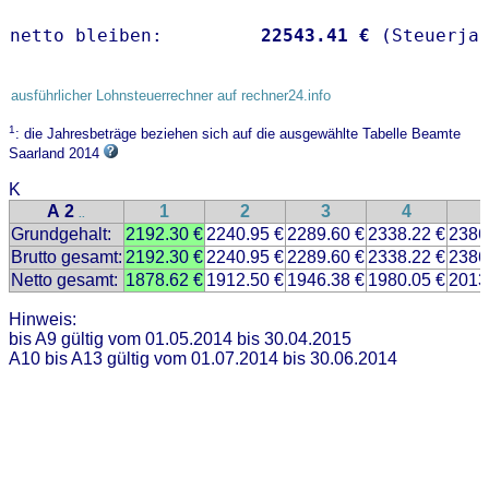
netto bleiben:         
22543.41 €
 (Steuerja
ausführlicher Lohnsteuerrechner auf rechner24.info
1
: die Jahresbeträge beziehen sich auf die ausgewählte Tabelle Beamte
Saarland 2014
K
A 2
1
2
3
4
..
Grundgehalt:
2192.30 €
2240.95 €
2289.60 €
2338.22 €
2386
Brutto gesamt:
2192.30 €
2240.95 €
2289.60 €
2338.22 €
2386
Netto gesamt:
1878.62 €
1912.50 €
1946.38 €
1980.05 €
2013
Hinweis:
bis A9 gültig vom 01.05.2014 bis 30.04.2015
A10 bis A13 gültig vom 01.07.2014 bis 30.06.2014