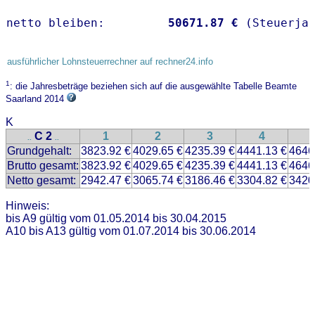
netto bleiben:         
50671.87 €
 (Steuerja
ausführlicher Lohnsteuerrechner auf rechner24.info
1
: die Jahresbeträge beziehen sich auf die ausgewählte Tabelle Beamte
Saarland 2014
K
C 2
1
2
3
4
..
..
Grundgehalt:
3823.92 €
4029.65 €
4235.39 €
4441.13 €
4646
Brutto gesamt:
3823.92 €
4029.65 €
4235.39 €
4441.13 €
4646
Netto gesamt:
2942.47 €
3065.74 €
3186.46 €
3304.82 €
3420
Hinweis:
bis A9 gültig vom 01.05.2014 bis 30.04.2015
A10 bis A13 gültig vom 01.07.2014 bis 30.06.2014