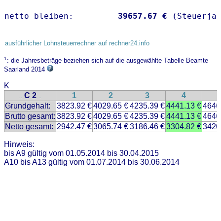
netto bleiben:         
39657.67 €
 (Steuerja
ausführlicher Lohnsteuerrechner auf rechner24.info
1
: die Jahresbeträge beziehen sich auf die ausgewählte Tabelle Beamte
Saarland 2014
K
C 2
1
2
3
4
..
..
Grundgehalt:
3823.92 €
4029.65 €
4235.39 €
4441.13 €
4646
Brutto gesamt:
3823.92 €
4029.65 €
4235.39 €
4441.13 €
4646
Netto gesamt:
2942.47 €
3065.74 €
3186.46 €
3304.82 €
3420
Hinweis:
bis A9 gültig vom 01.05.2014 bis 30.04.2015
A10 bis A13 gültig vom 01.07.2014 bis 30.06.2014