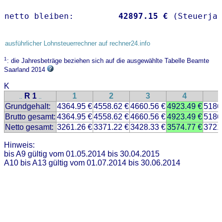
netto bleiben:         
42897.15 €
 (Steuerja
ausführlicher Lohnsteuerrechner auf rechner24.info
1
: die Jahresbeträge beziehen sich auf die ausgewählte Tabelle Beamte
Saarland 2014
K
R 1
1
2
3
4
..
..
Grundgehalt:
4364.95 €
4558.62 €
4660.56 €
4923.49 €
5186
Brutto gesamt:
4364.95 €
4558.62 €
4660.56 €
4923.49 €
5186
Netto gesamt:
3261.26 €
3371.22 €
3428.33 €
3574.77 €
3721
Hinweis:
bis A9 gültig vom 01.05.2014 bis 30.04.2015
A10 bis A13 gültig vom 01.07.2014 bis 30.06.2014