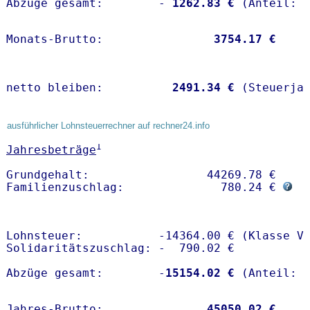
Abzüge gesamt:        -
 1262.83 €
Monats-Brutto:               
 3754.17 €
netto bleiben:         
 2491.34 €
 (Steuerja
ausführlicher Lohnsteuerrechner auf rechner24.info
1
Jahresbeträge
Grundgehalt:                 44269.78 € 

Familienzuschlag:              780.24 € 
Lohnsteuer:           -14364.00 € (Klasse V)
Solidaritätszuschlag: -  790.02 €

Abzüge gesamt:        -
15154.02 €
Jahres-Brutto:               
45050.02 €