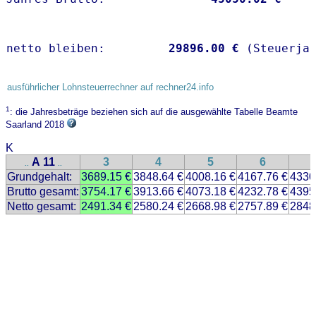
netto bleiben:         
29896.00 €
 (Steuerja
ausführlicher Lohnsteuerrechner auf rechner24.info
1
: die Jahresbeträge beziehen sich auf die ausgewählte Tabelle Beamte
Saarland 2018
K
A 11
3
4
5
6
..
..
Grundgehalt:
3689.15 €
3848.64 €
4008.16 €
4167.76 €
4330
Brutto gesamt:
3754.17 €
3913.66 €
4073.18 €
4232.78 €
4395
Netto gesamt:
2491.34 €
2580.24 €
2668.98 €
2757.89 €
2848