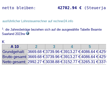
netto bleiben:         
42702.94 €
 (Steuerja
ausführlicher Lohnsteuerrechner auf rechner24.info
1
: die Jahresbeträge beziehen sich auf die ausgewählte Tabelle Beamte
Saarland 2023rw
K
A 10
2
3
4
5
..
..
Grundgehalt:
3669.68 €
3739.96 €
3913.27 €
4086.64 €
4259
Brutto gesamt:
3669.68 €
3739.96 €
3913.27 €
4086.64 €
4259
Netto gesamt:
2992.27 €
3038.88 €
3152.77 €
3265.31 €
3376