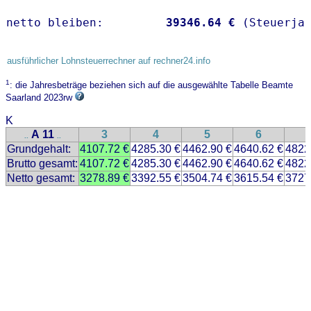
netto bleiben:         
39346.64 €
 (Steuerja
ausführlicher Lohnsteuerrechner auf rechner24.info
1
: die Jahresbeträge beziehen sich auf die ausgewählte Tabelle Beamte
Saarland 2023rw
K
A 11
3
4
5
6
..
..
Grundgehalt:
4107.72 €
4285.30 €
4462.90 €
4640.62 €
4822
Brutto gesamt:
4107.72 €
4285.30 €
4462.90 €
4640.62 €
4822
Netto gesamt:
3278.89 €
3392.55 €
3504.74 €
3615.54 €
3727