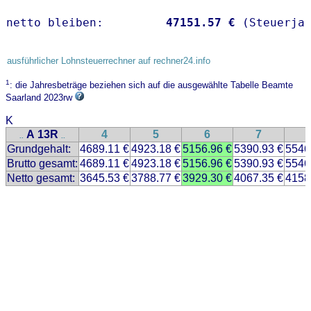
netto bleiben:         
47151.57 €
 (Steuerja
ausführlicher Lohnsteuerrechner auf rechner24.info
1
: die Jahresbeträge beziehen sich auf die ausgewählte Tabelle Beamte
Saarland 2023rw
K
A 13R
4
5
6
7
..
..
Grundgehalt:
4689.11 €
4923.18 €
5156.96 €
5390.93 €
5546
Brutto gesamt:
4689.11 €
4923.18 €
5156.96 €
5390.93 €
5546
Netto gesamt:
3645.53 €
3788.77 €
3929.30 €
4067.35 €
4158