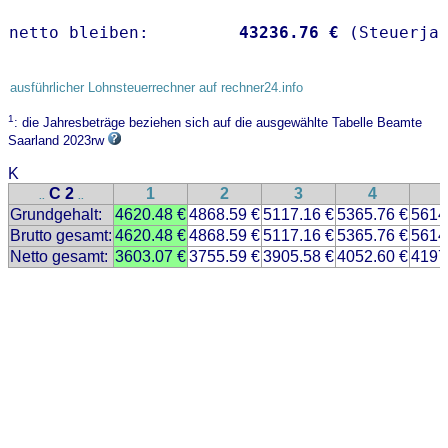
netto bleiben:         
43236.76 €
 (Steuerja
ausführlicher Lohnsteuerrechner auf rechner24.info
1
: die Jahresbeträge beziehen sich auf die ausgewählte Tabelle Beamte
Saarland 2023rw
K
C 2
1
2
3
4
..
..
Grundgehalt:
4620.48 €
4868.59 €
5117.16 €
5365.76 €
5614
Brutto gesamt:
4620.48 €
4868.59 €
5117.16 €
5365.76 €
5614
Netto gesamt:
3603.07 €
3755.59 €
3905.58 €
4052.60 €
4197