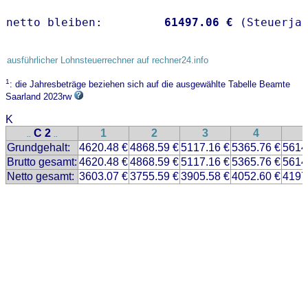
netto bleiben:         
61497.06 €
 (Steuerja
ausführlicher Lohnsteuerrechner auf rechner24.info
1
: die Jahresbeträge beziehen sich auf die ausgewählte Tabelle Beamte
Saarland 2023rw
K
C 2
1
2
3
4
..
..
Grundgehalt:
4620.48 €
4868.59 €
5117.16 €
5365.76 €
5614
Brutto gesamt:
4620.48 €
4868.59 €
5117.16 €
5365.76 €
5614
Netto gesamt:
3603.07 €
3755.59 €
3905.58 €
4052.60 €
4197