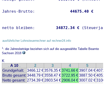
Jahres-Brutto:               
44675.40 €
netto bleiben:         
34872.34 €
 (Steuerja
ausführlicher Lohnsteuerrechner auf rechner24.info
1
: die Jahresbeträge beziehen sich auf die ausgewählte Tabelle Beamte
Sachsen 2018
K
A 10
2
3
4
5
..
..
Grundgehalt:
3466.12 €
3576.35 €
3741.66 €
3907.04 €
4072
Brutto gesamt:
3448.79 €
3558.47 €
3722.95 €
3887.50 €
4052
Netto gesamt:
2734.39 €
2803.54 €
2906.04 €
3007.02 €
3106