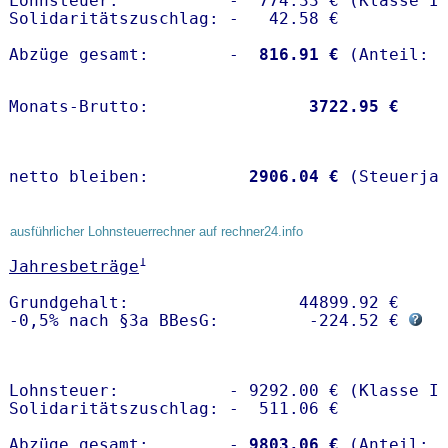
Lohnsteuer:           -  774.33 € (Klasse I)
Solidaritätszuschlag: -   42.58 €

Abzüge gesamt:        -
  816.91 €
Monats-Brutto:               
 3722.95 €
netto bleiben:         
 2906.04 €
 (Steuerja
ausführlicher Lohnsteuerrechner auf rechner24.info
1
Jahresbeträge
Grundgehalt:                 44899.92 € 

-0,5% nach §3a BBesG:         -224.52 € 
Lohnsteuer:           - 9292.00 € (Klasse I)
Solidaritätszuschlag: -  511.06 €

Abzüge gesamt:        -
 9803.06 €