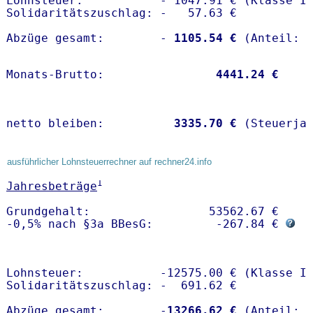
Lohnsteuer:           - 1047.91 € (Klasse I)
Solidaritätszuschlag: -   57.63 €

Abzüge gesamt:        -
 1105.54 €
Monats-Brutto:               
 4441.24 €
netto bleiben:         
 3335.70 €
 (Steuerja
ausführlicher Lohnsteuerrechner auf rechner24.info
1
Jahresbeträge
Grundgehalt:                 53562.67 € 

-0,5% nach §3a BBesG:         -267.84 € 
Lohnsteuer:           -12575.00 € (Klasse I)
Solidaritätszuschlag: -  691.62 €

Abzüge gesamt:        -
13266.62 €