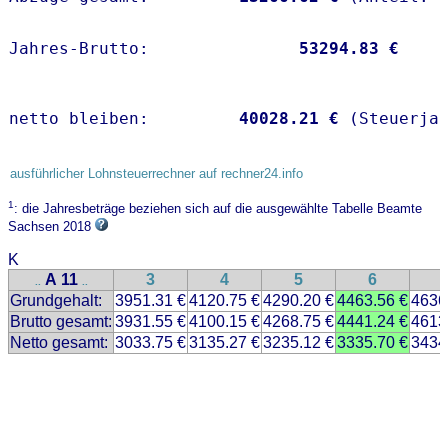
Jahres-Brutto:               
53294.83 €
netto bleiben:         
40028.21 €
 (Steuerja
ausführlicher Lohnsteuerrechner auf rechner24.info
1
: die Jahresbeträge beziehen sich auf die ausgewählte Tabelle Beamte
Sachsen 2018
K
A 11
3
4
5
6
..
..
Grundgehalt:
3951.31 €
4120.75 €
4290.20 €
4463.56 €
4636
Brutto gesamt:
3931.55 €
4100.15 €
4268.75 €
4441.24 €
4613
Netto gesamt:
3033.75 €
3135.27 €
3235.12 €
3335.70 €
3434