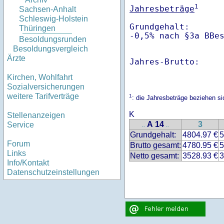
1
Jahresbeträge
Sachsen-Anhalt
Schleswig-Holstein
Grundgehalt:       
Thüringen
-0,5% nach §3a BBe
Besoldungsrunden
Besoldungsvergleich
Ärzte
Jahres-Brutto:    
Kirchen, Wohlfahrt
Sozialversicherungen
weitere Tarifverträge
1
: die Jahresbeträge beziehen 
K
Stellenanzeigen
A 14
3
Service
..
..
Grundgehalt:
4804.97 €
5
Forum
Brutto gesamt:
4780.95 €
5
Links
Netto gesamt:
3528.93 €
3
Info/Kontakt
Datenschutzeinstellungen