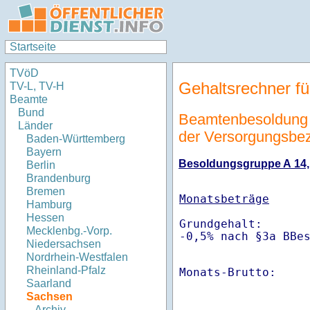
Startseite
TVöD
Gehaltsrechner fü
TV-L, TV-H
Beamte
Bund
Beamtenbesoldung 
Länder
der Versorgungsbe
Baden-Württemberg
Bayern
Besoldungsgruppe A 14, S
Berlin
Brandenburg
Bremen
Monatsbeträge
Hamburg
Hessen
Grundgehalt:       
Mecklenbg.-Vorp.
-0,5% nach §3a BBe
Niedersachsen
Nordrhein-Westfalen
Rheinland-Pfalz
Monats-Brutto:    
Saarland
Sachsen
Archiv