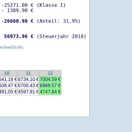
-25271.00 € (Klasse I)

- 1389.90 €

 -
26660.90 €
  
56973.96 €
 (Steuerjahr 2018)
rechner24.info
10
11
12
541.18 €
6734.10 €
7004.59 €
508.47 €
6700.43 €
6969.57 €
491.05 €
4597.91 €
4747.84 €