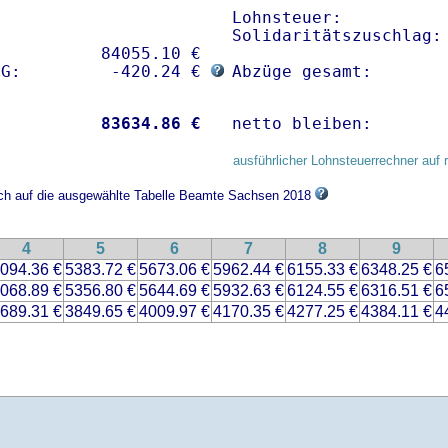
Lohnsteuer:           
Solidaritätszuschlag: 
          84055.10 € 

sG:         -420.24 € 
Abzüge gesamt:       
           
83634.86 €
netto bleiben:       
ausführlicher Lohnsteuerrechner auf 
sich auf die ausgewählte Tabelle Beamte Sachsen 2018
4
5
6
7
8
9
094.36 €
5383.72 €
5673.06 €
5962.44 €
6155.33 €
6348.25 €
6
068.89 €
5356.80 €
5644.69 €
5932.63 €
6124.55 €
6316.51 €
6
689.31 €
3849.65 €
4009.97 €
4170.35 €
4277.25 €
4384.11 €
4