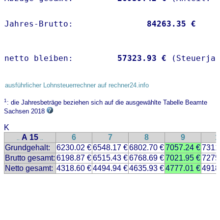
Jahres-Brutto:               
84263.35 €
netto bleiben:         
57323.93 €
 (Steuerja
ausführlicher Lohnsteuerrechner auf rechner24.info
1
: die Jahresbeträge beziehen sich auf die ausgewählte Tabelle Beamte
Sachsen 2018
K
A 15
6
7
8
9
1
..
..
Grundgehalt:
6230.02 €
6548.17 €
6802.70 €
7057.24 €
7311
Brutto gesamt:
6198.87 €
6515.43 €
6768.69 €
7021.95 €
7275
Netto gesamt:
4318.60 €
4494.94 €
4635.93 €
4777.01 €
4918