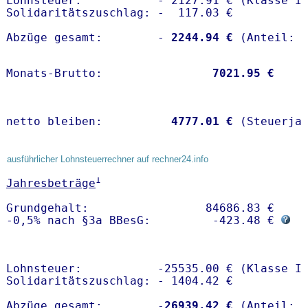
Lohnsteuer:           - 2127.91 € (Klasse I)
Solidaritätszuschlag: -  117.03 €

Abzüge gesamt:        -
 2244.94 €
Monats-Brutto:               
 7021.95 €
netto bleiben:         
 4777.01 €
 (Steuerja
ausführlicher Lohnsteuerrechner auf rechner24.info
1
Jahresbeträge
Grundgehalt:                 84686.83 € 

-0,5% nach §3a BBesG:         -423.48 € 
Lohnsteuer:           -25535.00 € (Klasse I)
Solidaritätszuschlag: - 1404.42 €

Abzüge gesamt:        -
26939.42 €