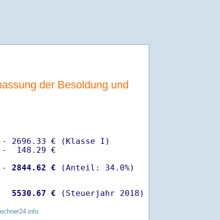
assung der Besoldung und
- 2696.33 € (Klasse I)

-  148.29 €

 -
 2844.62 €
  
 5530.67 €
 (Steuerjahr 2018)
rechner24.info