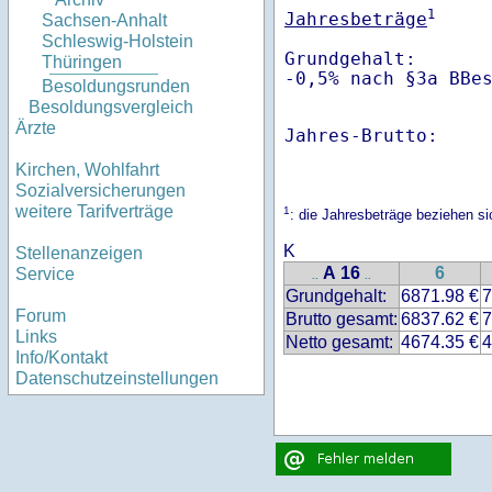
1
Jahresbeträge
Sachsen-Anhalt
Schleswig-Holstein
Grundgehalt:       
Thüringen
-0,5% nach §3a BBe
Besoldungsrunden
Besoldungsvergleich
Ärzte
Jahres-Brutto:    
Kirchen, Wohlfahrt
Sozialversicherungen
weitere Tarifverträge
1
: die Jahresbeträge beziehen 
K
Stellenanzeigen
A 16
6
Service
..
..
Grundgehalt:
6871.98 €
7
Forum
Brutto gesamt:
6837.62 €
7
Links
Netto gesamt:
4674.35 €
4
Info/Kontakt
Datenschutzeinstellungen