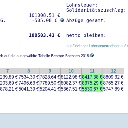
Lohnsteuer:           
Solidaritätszuschlag: 
          101008.51 € 

sG:         -505.08 € 
Abzüge gesamt:       
           
100503.43 €
netto bleiben:       
ausführlicher Lohnsteuerrechner auf 
sich auf die ausgewählte Tabelle Beamte Sachsen 2018
7
8
9
10
11
12
239.89 €
7534.30 €
7828.64 €
8122.98 €
8417.38 €
8809.32 €
203.69 €
7496.63 €
7789.50 €
8082.37 €
8375.29 €
8765.27 €
878.21 €
5041.39 €
5204.41 €
5367.51 €
5530.67 €
5747.89 €