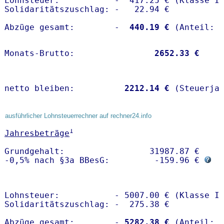
Lohnsteuer:           -  417.25 € (Klasse I)
Solidaritätszuschlag: -   22.94 €

Abzüge gesamt:        -
  440.19 €
Monats-Brutto:               
 2652.33 €
netto bleiben:         
 2212.14 €
 (Steuerja
ausführlicher Lohnsteuerrechner auf rechner24.info
1
Jahresbeträge
Grundgehalt:                 31987.87 € 

-0,5% nach §3a BBesG:         -159.96 € 
Lohnsteuer:           - 5007.00 € (Klasse I)
Solidaritätszuschlag: -  275.38 €

Abzüge gesamt:        -
 5282.38 €