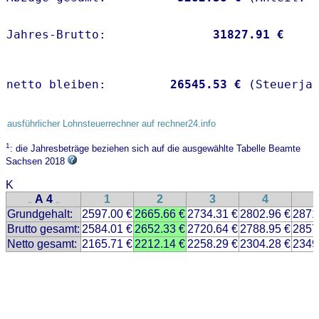
Jahres-Brutto:               
31827.91 €
netto bleiben:         
26545.53 €
 (Steuerja
ausführlicher Lohnsteuerrechner auf rechner24.info
1
: die Jahresbeträge beziehen sich auf die ausgewählte Tabelle Beamte
Sachsen 2018
K
A 4
1
2
3
4
..
..
Grundgehalt:
2597.00 €
2665.66 €
2734.31 €
2802.96 €
2871
Brutto gesamt:
2584.01 €
2652.33 €
2720.64 €
2788.95 €
2857
Netto gesamt:
2165.71 €
2212.14 €
2258.29 €
2304.28 €
2349