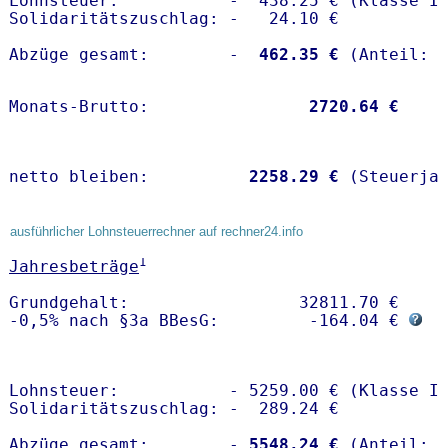
Lohnsteuer:           -  438.25 € (Klasse I)
Solidaritätszuschlag: -   24.10 €

Abzüge gesamt:        -
  462.35 €
Monats-Brutto:               
 2720.64 €
netto bleiben:         
 2258.29 €
 (Steuerja
ausführlicher Lohnsteuerrechner auf rechner24.info
1
Jahresbeträge
Grundgehalt:                 32811.70 € 

-0,5% nach §3a BBesG:         -164.04 € 
Lohnsteuer:           - 5259.00 € (Klasse I)
Solidaritätszuschlag: -  289.24 €

Abzüge gesamt:        -
 5548.24 €