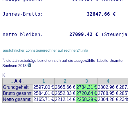
Jahres-Brutto:               
32647.66 €
netto bleiben:         
27099.42 €
 (Steuerja
ausführlicher Lohnsteuerrechner auf rechner24.info
1
: die Jahresbeträge beziehen sich auf die ausgewählte Tabelle Beamte
Sachsen 2018
K
A 4
1
2
3
4
..
..
Grundgehalt:
2597.00 €
2665.66 €
2734.31 €
2802.96 €
2871
Brutto gesamt:
2584.01 €
2652.33 €
2720.64 €
2788.95 €
2857
Netto gesamt:
2165.71 €
2212.14 €
2258.29 €
2304.28 €
2349