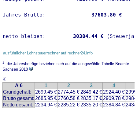
Jahres-Brutto:               
37603.80 €
netto bleiben:         
30384.44 €
 (Steuerja
ausführlicher Lohnsteuerrechner auf rechner24.info
1
: die Jahresbeträge beziehen sich auf die ausgewählte Tabelle Beamte
Sachsen 2018
K
A 6
1
2
3
4
..
..
Grundgehalt:
2699.45 €
2774.45 €
2849.42 €
2924.40 €
2999
Brutto gesamt:
2685.95 €
2760.58 €
2835.17 €
2909.78 €
2984
Netto gesamt:
2234.94 €
2285.22 €
2335.20 €
2384.84 €
2434