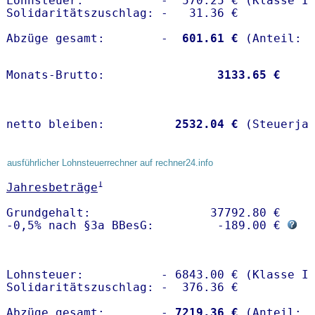
Lohnsteuer:           -  570.25 € (Klasse I)
Solidaritätszuschlag: -   31.36 €

Abzüge gesamt:        -
  601.61 €
Monats-Brutto:               
 3133.65 €
netto bleiben:         
 2532.04 €
 (Steuerja
ausführlicher Lohnsteuerrechner auf rechner24.info
1
Jahresbeträge
Grundgehalt:                 37792.80 € 

-0,5% nach §3a BBesG:         -189.00 € 
Lohnsteuer:           - 6843.00 € (Klasse I)
Solidaritätszuschlag: -  376.36 €

Abzüge gesamt:        -
 7219.36 €