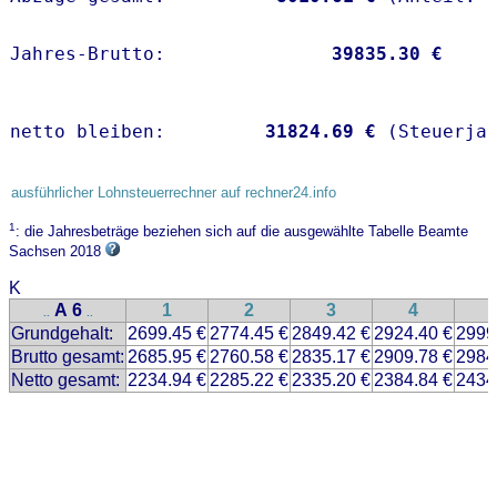
Jahres-Brutto:               
39835.30 €
netto bleiben:         
31824.69 €
 (Steuerja
ausführlicher Lohnsteuerrechner auf rechner24.info
1
: die Jahresbeträge beziehen sich auf die ausgewählte Tabelle Beamte
Sachsen 2018
K
A 6
1
2
3
4
..
..
Grundgehalt:
2699.45 €
2774.45 €
2849.42 €
2924.40 €
2999
Brutto gesamt:
2685.95 €
2760.58 €
2835.17 €
2909.78 €
2984
Netto gesamt:
2234.94 €
2285.22 €
2335.20 €
2384.84 €
2434