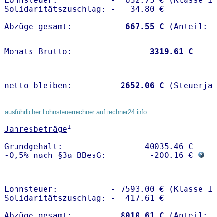
Lohnsteuer:           -  632.75 € (Klasse I)
Solidaritätszuschlag: -   34.80 €

Abzüge gesamt:        -
  667.55 €
Monats-Brutto:               
 3319.61 €
netto bleiben:         
 2652.06 €
 (Steuerja
ausführlicher Lohnsteuerrechner auf rechner24.info
1
Jahresbeträge
Grundgehalt:                 40035.46 € 

-0,5% nach §3a BBesG:         -200.16 € 
Lohnsteuer:           - 7593.00 € (Klasse I)
Solidaritätszuschlag: -  417.61 €

Abzüge gesamt:        -
 8010.61 €