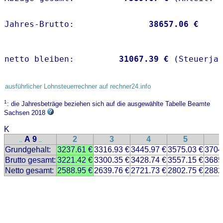
Jahres-Brutto:               
38657.06 €
netto bleiben:         
31067.39 €
 (Steuerja
ausführlicher Lohnsteuerrechner auf rechner24.info
1
: die Jahresbeträge beziehen sich auf die ausgewählte Tabelle Beamte
Sachsen 2018
K
A 9
2
3
4
5
..
..
Grundgehalt:
3237.61 €
3316.93 €
3445.97 €
3575.03 €
3704
Brutto gesamt:
3221.42 €
3300.35 €
3428.74 €
3557.15 €
3685
Netto gesamt:
2588.95 €
2639.76 €
2721.73 €
2802.75 €
2882