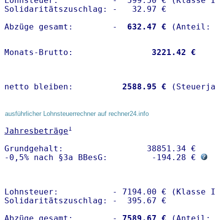
Lohnsteuer:           -  599.50 € (Klasse I)
Solidaritätszuschlag: -   32.97 €

Abzüge gesamt:        -
  632.47 €
Monats-Brutto:               
 3221.42 €
netto bleiben:         
 2588.95 €
 (Steuerja
ausführlicher Lohnsteuerrechner auf rechner24.info
1
Jahresbeträge
Grundgehalt:                 38851.34 € 

-0,5% nach §3a BBesG:         -194.28 € 
Lohnsteuer:           - 7194.00 € (Klasse I)
Solidaritätszuschlag: -  395.67 €

Abzüge gesamt:        -
 7589.67 €