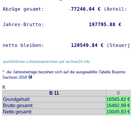
Abzüge gesamt:        -
77246.04 €
Jahres-Brutto:               
197795.88 €
netto bleiben:         
120549.84 €
 (Steuerj
ausführlicher Lohnsteuerrechner auf rechner24.info
1
: die Jahresbeträge beziehen sich auf die ausgewählte Tabelle Beamte
Sachsen 2018
K
B 11
0
..
..
Grundgehalt:
16565.82 €
Brutto gesamt:
16482.99 €
Netto gesamt:
10045.83 €