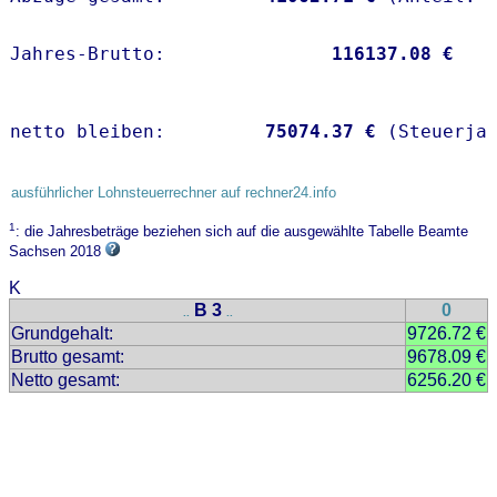
Jahres-Brutto:               
116137.08 €
netto bleiben:         
75074.37 €
 (Steuerja
ausführlicher Lohnsteuerrechner auf rechner24.info
1
: die Jahresbeträge beziehen sich auf die ausgewählte Tabelle Beamte
Sachsen 2018
K
B 3
0
..
..
Grundgehalt:
9726.72 €
Brutto gesamt:
9678.09 €
Netto gesamt:
6256.20 €