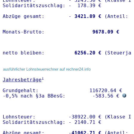
Lohnsteuer:           - 3243.50 € (Klasse I)
Solidaritätszuschlag: -  178.39 €

Abzüge gesamt:        -
 3421.89 €
Monats-Brutto:               
 9678.09 €
netto bleiben:         
 6256.20 €
 (Steuerja
ausführlicher Lohnsteuerrechner auf rechner24.info
1
Jahresbeträge
Grundgehalt:                 116720.64 € 

-0,5% nach §3a BBesG:         -583.56 € 
Lohnsteuer:           -38922.00 € (Klasse I)
Solidaritätszuschlag: - 2140.71 €

Abzüge gesamt:        -
41062.71 €