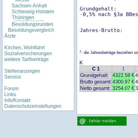
Sachsen-Anhalt
Grundgehalt:       
Schleswig-Holstein
-0,5% nach §3a BBe
Thüringen
Besoldungsrunden
Jahres-Brutto:    
Besoldungsvergleich
Ärzte
Kirchen, Wohlfahrt
1
: die Jahresbeträge beziehen 
Sozialversicherungen
weitere Tarifverträge
K
C 1
1
..
..
Stellenanzeigen
Grundgehalt:
4322.58 €
4
Service
Brutto gesamt:
4300.97 €
4
Netto gesamt:
3254.07 €
3
Forum
Links
Info/Kontakt
Datenschutzeinstellungen