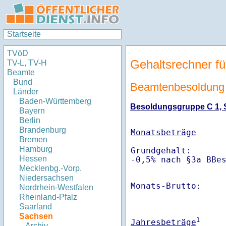
Startseite
TVöD
Gehaltsrechner fü
TV-L, TV-H
Beamte
Bund
Beamtenbesoldung 
Länder
Baden-Württemberg
Besoldungsgruppe C 1, St
Bayern
Berlin
Brandenburg
Monatsbeträge
Bremen
Hamburg
Grundgehalt:       
Hessen
-0,5% nach §3a BBe
Mecklenbg.-Vorp.
Niedersachsen
Monats-Brutto:    
Nordrhein-Westfalen
Rheinland-Pfalz
Saarland
Sachsen
1
Jahresbeträge
Archiv