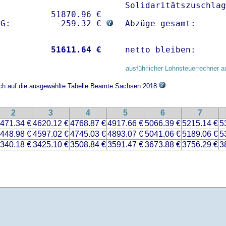
Solidaritätszuschlag
          51870.96 € 

sG:         -259.32 € 
Abzüge gesamt:      
           
51611.64 €
netto bleiben:      
ausführlicher Lohnsteuerrechner a
sich auf die ausgewählte Tabelle Beamte Sachsen 2018
2
3
4
5
6
7
471.34 €
4620.12 €
4768.87 €
4917.66 €
5066.39 €
5215.14 €
5
448.98 €
4597.02 €
4745.03 €
4893.07 €
5041.06 €
5189.06 €
5
340.18 €
3425.10 €
3508.84 €
3591.47 €
3673.88 €
3756.29 €
3