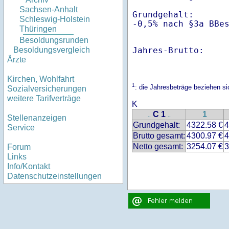
Sachsen-Anhalt
Grundgehalt:       
Schleswig-Holstein
-0,5% nach §3a BBe
Thüringen
Besoldungsrunden
Jahres-Brutto:    
Besoldungsvergleich
Ärzte
Kirchen, Wohlfahrt
1
: die Jahresbeträge beziehen 
Sozialversicherungen
weitere Tarifverträge
K
C 1
1
..
..
Stellenanzeigen
Grundgehalt:
4322.58 €
4
Service
Brutto gesamt:
4300.97 €
4
Netto gesamt:
3254.07 €
3
Forum
Links
Info/Kontakt
Datenschutzeinstellungen