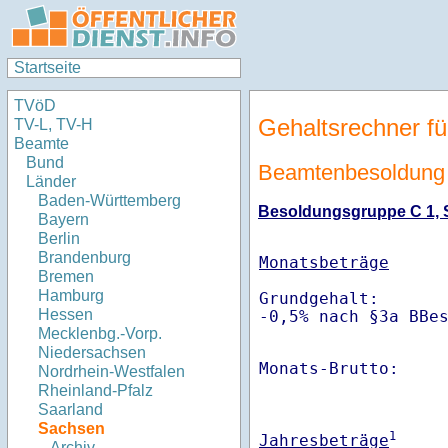
Startseite
TVöD
Gehaltsrechner fü
TV-L, TV-H
Beamte
Bund
Beamtenbesoldung 
Länder
Baden-Württemberg
Besoldungsgruppe C 1, St
Bayern
Berlin
Brandenburg
Monatsbeträge
Bremen
Hamburg
Grundgehalt:       
Hessen
-0,5% nach §3a BBe
Mecklenbg.-Vorp.
Niedersachsen
Monats-Brutto:    
Nordrhein-Westfalen
Rheinland-Pfalz
Saarland
Sachsen
1
Jahresbeträge
Archiv