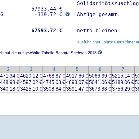
Solidaritätszuschlag
          67933.44 € 

sG:         -339.72 € 
Abzüge gesamt:      
           
67593.72 €
netto bleiben:      
ausführlicher Lohnsteuerrechner a
sich auf die ausgewählte Tabelle Beamte Sachsen 2018
2
3
4
5
6
7
471.34 €
4620.12 €
4768.87 €
4917.66 €
5066.39 €
5215.14 €
5
448.98 €
4597.02 €
4745.03 €
4893.07 €
5041.06 €
5189.06 €
5
340.18 €
3425.10 €
3508.84 €
3591.47 €
3673.88 €
3756.29 €
3