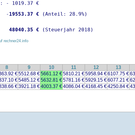
: - 1019.37 €

  -
19553.37 €
   
48040.35 €
 (Steuerjahr 2018)
uf rechner24.info
8
9
10
11
12
13
363.92 €
5512.68 €
5661.12 €
5810.21 €
5958.94 €
6107.75 €
63
337.10 €
5485.12 €
5632.81 €
5781.16 €
5929.15 €
6077.21 €
62
838.66 €
3921.18 €
4003.37 €
4086.04 €
4168.45 €
4250.84 €
43