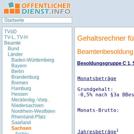
Startseite
TVöD
Gehaltsrechner fü
TV-L, TV-H
Beamte
Bund
Beamtenbesoldung 
Länder
Baden-Württemberg
Besoldungsgruppe C 1, St
Bayern
Berlin
Brandenburg
Monatsbeträge
Bremen
Hamburg
Grundgehalt:       
Hessen
-0,5% nach §3a BBe
Mecklenbg.-Vorp.
Niedersachsen
Monats-Brutto:    
Nordrhein-Westfalen
Rheinland-Pfalz
Saarland
Sachsen
1
Jahresbeträge
Archiv