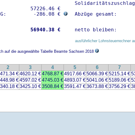
Solidaritätszuschlag
          57226.46 € 

sG:         -286.08 € 
Abzüge gesamt:      
           
56940.38 €
netto bleiben:      
ausführlicher Lohnsteuerrechner a
sich auf die ausgewählte Tabelle Beamte Sachsen 2018
2
3
4
5
6
7
471.34 €
4620.12 €
4768.87 €
4917.66 €
5066.39 €
5215.14 €
5
448.98 €
4597.02 €
4745.03 €
4893.07 €
5041.06 €
5189.06 €
5
340.18 €
3425.10 €
3508.84 €
3591.47 €
3673.88 €
3756.29 €
3