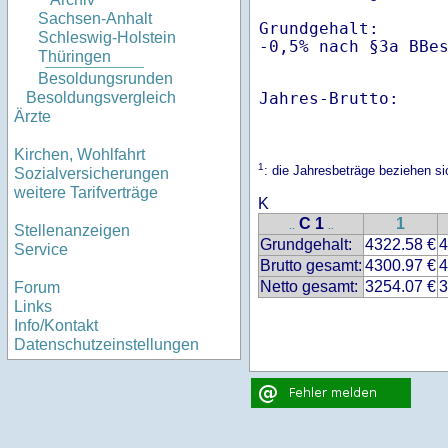
Sachsen-Anhalt
Grundgehalt:       
Schleswig-Holstein
-0,5% nach §3a BBe
Thüringen
Besoldungsrunden
Jahres-Brutto:    
Besoldungsvergleich
Ärzte
Kirchen, Wohlfahrt
1
: die Jahresbeträge beziehen 
Sozialversicherungen
weitere Tarifverträge
K
C 1
1
..
..
Stellenanzeigen
Grundgehalt:
4322.58 €
4
Service
Brutto gesamt:
4300.97 €
4
Netto gesamt:
3254.07 €
3
Forum
Links
Info/Kontakt
Datenschutzeinstellungen