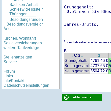
Sachsen-Anhalt
Grundgehalt:       
Schleswig-Holstein
-0,5% nach §3a BBe
Thüringen
Besoldungsrunden
Jahres-Brutto:    
Besoldungsvergleich
Ärzte
Kirchen, Wohlfahrt
1
: die Jahresbeträge beziehen 
Sozialversicherungen
weitere Tarifverträge
K
C 3
1
..
..
Stellenanzeigen
Grundgehalt:
4761.46 €
5
Service
Brutto gesamt:
4737.65 €
5
Netto gesamt:
3504.72 €
3
Forum
Links
Info/Kontakt
Datenschutzeinstellungen