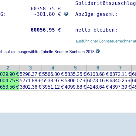
Solidaritätszuschlag
          60358.75 € 

sG:         -301.80 € 
Abzüge gesamt:      
           
60056.95 €
netto bleiben:      
ausführlicher Lohnsteuerrechner a
sich auf die ausgewählte Tabelle Beamte Sachsen 2018
2
3
4
5
6
7
029.90 €
5298.37 €
5566.80 €
5835.25 €
6103.68 €
6372.11 €
6
004.75 €
5271.88 €
5538.97 €
5806.07 €
6073.16 €
6340.25 €
6
653.56 €
3802.36 €
3951.12 €
4099.88 €
4248.64 €
4397.39 €
4