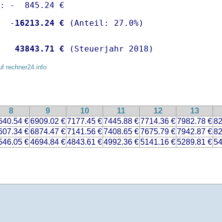
: -  845.24 €

  -
16213.24 €
   
43843.71 €
 (Steuerjahr 2018)
uf rechner24.info
8
9
10
11
12
13
640.54 €
6909.02 €
7177.45 €
7445.88 €
7714.36 €
7982.78 €
82
607.34 €
6874.47 €
7141.56 €
7408.65 €
7675.79 €
7942.87 €
82
546.05 €
4694.84 €
4843.61 €
4992.36 €
5141.16 €
5289.81 €
54