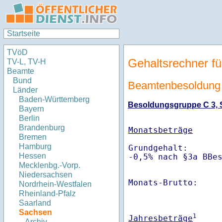
Startseite
TVöD
Gehaltsrechner fü
TV-L, TV-H
Beamte
Bund
Beamtenbesoldung 
Länder
Baden-Württemberg
Besoldungsgruppe C 3, St
Bayern
Berlin
Brandenburg
Monatsbeträge
Bremen
Hamburg
Grundgehalt:       
Hessen
-0,5% nach §3a BBe
Mecklenbg.-Vorp.
Niedersachsen
Monats-Brutto:    
Nordrhein-Westfalen
Rheinland-Pfalz
Saarland
Sachsen
1
Jahresbeträge
Archiv