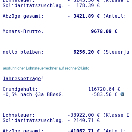
Lohnsteuer:           - 3243.50 € (Klasse I)
Solidaritätszuschlag: -  178.39 €

Abzüge gesamt:        -
 3421.89 €
Monats-Brutto:               
 9678.09 €
netto bleiben:         
 6256.20 €
 (Steuerja
ausführlicher Lohnsteuerrechner auf rechner24.info
1
Jahresbeträge
Grundgehalt:                 116720.64 € 

-0,5% nach §3a BBesG:         -583.56 € 
Lohnsteuer:           -38922.00 € (Klasse I)
Solidaritätszuschlag: - 2140.71 €

Abzüge gesamt:        -
41062.71 €