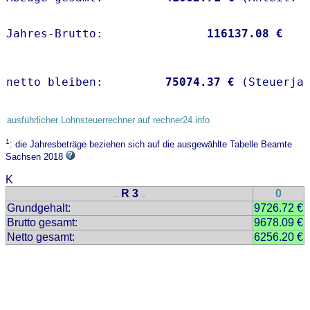
Jahres-Brutto:               
116137.08 €
netto bleiben:         
75074.37 €
 (Steuerja
ausführlicher Lohnsteuerrechner auf rechner24.info
1
: die Jahresbeträge beziehen sich auf die ausgewählte Tabelle Beamte
Sachsen 2018
K
R 3
0
..
..
Grundgehalt:
9726.72 €
Brutto gesamt:
9678.09 €
Netto gesamt:
6256.20 €