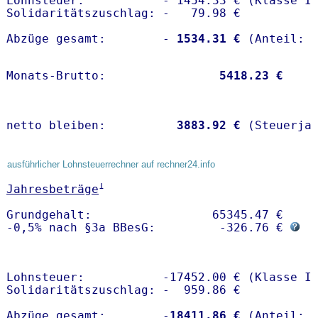
Lohnsteuer:           - 1454.33 € (Klasse I)
Solidaritätszuschlag: -   79.98 €

Abzüge gesamt:        -
 1534.31 €
Monats-Brutto:               
 5418.23 €
netto bleiben:         
 3883.92 €
 (Steuerja
ausführlicher Lohnsteuerrechner auf rechner24.info
1
Jahresbeträge
Grundgehalt:                 65345.47 € 

-0,5% nach §3a BBesG:         -326.76 € 
Lohnsteuer:           -17452.00 € (Klasse I)
Solidaritätszuschlag: -  959.86 €

Abzüge gesamt:        -
18411.86 €