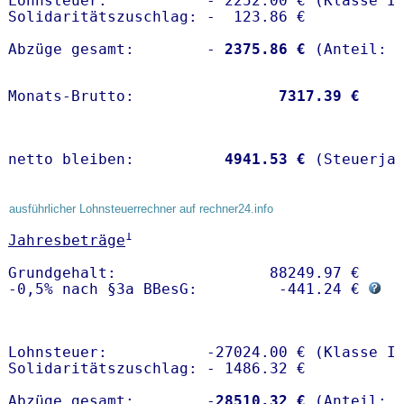
Lohnsteuer:           - 2252.00 € (Klasse I)
Solidaritätszuschlag: -  123.86 €

Abzüge gesamt:        -
 2375.86 €
Monats-Brutto:               
 7317.39 €
netto bleiben:         
 4941.53 €
 (Steuerja
ausführlicher Lohnsteuerrechner auf rechner24.info
1
Jahresbeträge
Grundgehalt:                 88249.97 € 

-0,5% nach §3a BBesG:         -441.24 € 
Lohnsteuer:           -27024.00 € (Klasse I)
Solidaritätszuschlag: - 1486.32 €

Abzüge gesamt:        -
28510.32 €