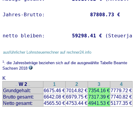
Jahres-Brutto:               
87808.73 €
netto bleiben:         
59298.41 €
 (Steuerja
ausführlicher Lohnsteuerrechner auf rechner24.info
1
: die Jahresbeträge beziehen sich auf die ausgewählte Tabelle Beamte
Sachsen 2018
K
W 2
1
2
3
4
..
..
Grundgehalt:
6675.46 €
7014.82 €
7354.16 €
7779.72 €
Brutto gesamt:
6642.08 €
6979.75 €
7317.39 €
7740.82 €
Netto gesamt:
4565.50 €
4753.44 €
4941.53 €
5177.35 €