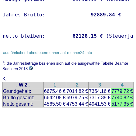
Jahres-Brutto:               
92889.84 €
netto bleiben:         
62128.15 €
 (Steuerja
ausführlicher Lohnsteuerrechner auf rechner24.info
1
: die Jahresbeträge beziehen sich auf die ausgewählte Tabelle Beamte
Sachsen 2018
K
W 2
1
2
3
4
..
..
Grundgehalt:
6675.46 €
7014.82 €
7354.16 €
7779.72 €
Brutto gesamt:
6642.08 €
6979.75 €
7317.39 €
7740.82 €
Netto gesamt:
4565.50 €
4753.44 €
4941.53 €
5177.35 €