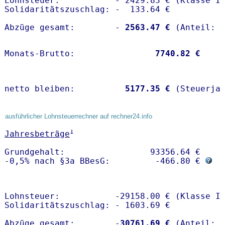
Lohnsteuer:           - 2429.83 € (Klasse I)
Solidaritätszuschlag: -  133.64 €

Abzüge gesamt:        -
 2563.47 €
Monats-Brutto:               
 7740.82 €
netto bleiben:         
 5177.35 €
 (Steuerja
ausführlicher Lohnsteuerrechner auf rechner24.info
1
Jahresbeträge
Grundgehalt:                 93356.64 € 

-0,5% nach §3a BBesG:         -466.80 € 
Lohnsteuer:           -29158.00 € (Klasse I)
Solidaritätszuschlag: - 1603.69 €

Abzüge gesamt:        -
30761.69 €