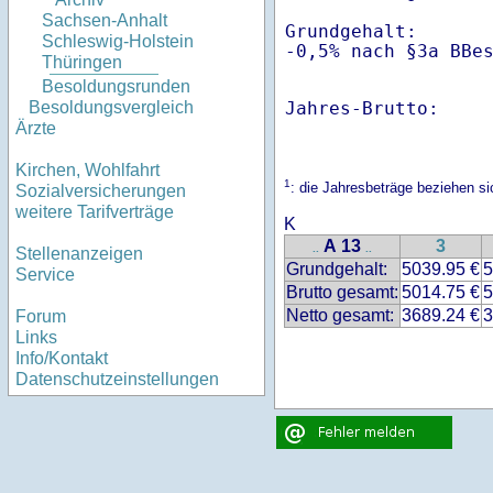
Sachsen-Anhalt
Grundgehalt:       
Schleswig-Holstein
-0,5% nach §3a BBe
Thüringen
Besoldungsrunden
Jahres-Brutto:    
Besoldungsvergleich
Ärzte
Kirchen, Wohlfahrt
1
: die Jahresbeträge beziehen 
Sozialversicherungen
weitere Tarifverträge
K
A 13
3
..
..
Stellenanzeigen
Grundgehalt:
5039.95 €
5
Service
Brutto gesamt:
5014.75 €
5
Netto gesamt:
3689.24 €
3
Forum
Links
Info/Kontakt
Datenschutzeinstellungen