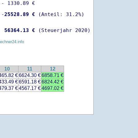
- 1330.89 €

 -
25528.89 €
  
56364.13 €
 (Steuerjahr 2020)
rechner24.info
10
11
12
465.82 €
6624.30 €
6858.71 €
433.49 €
6591.18 €
6824.42 €
479.37 €
4567.17 €
4697.02 €