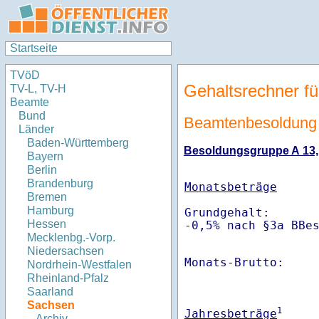
Startseite
TVöD
Gehaltsrechner fü
TV-L, TV-H
Beamte
Bund
Beamtenbesoldung
Länder
Baden-Württemberg
Besoldungsgruppe A 13, S
Bayern
Berlin
Brandenburg
Monatsbeträge
Bremen
Hamburg
Grundgehalt:       
Hessen
-0,5% nach §3a BBe
Mecklenbg.-Vorp.
Niedersachsen
Monats-Brutto:    
Nordrhein-Westfalen
Rheinland-Pfalz
Saarland
Sachsen
1
Jahresbeträge
Archiv