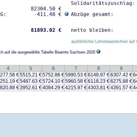
Solidaritätszuschlag: 
          82304.50 € 

sG:         -411.48 € 
Abzüge gesamt:       
           
81893.02 €
netto bleiben:       
ausführlicher Lohnsteuerrechner auf 
sich auf die ausgewählte Tabelle Beamte Sachsen 2020
4
5
6
7
8
9
277.58 €
5515.21 €
5752.86 €
5990.53 €
6148.97 €
6307.42 €
6
251.19 €
5487.63 €
5724.10 €
5960.58 €
6118.23 €
6275.88 €
6
820.88 €
3952.61 €
4084.29 €
4215.97 €
4303.81 €
4391.57 €
4