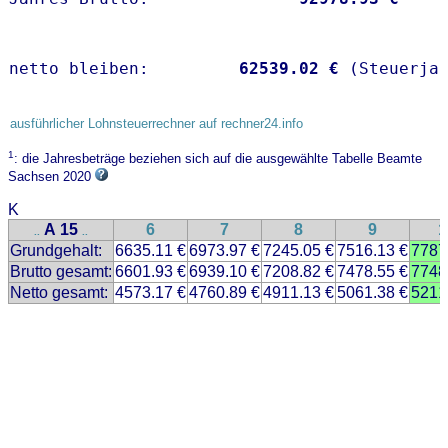
netto bleiben:         
62539.02 €
 (Steuerja
ausführlicher Lohnsteuerrechner auf rechner24.info
1
: die Jahresbeträge beziehen sich auf die ausgewählte Tabelle Beamte
Sachsen 2020
K
A 15
6
7
8
9
1
..
..
Grundgehalt:
6635.11 €
6973.97 €
7245.05 €
7516.13 €
7787
Brutto gesamt:
6601.93 €
6939.10 €
7208.82 €
7478.55 €
7748
Netto gesamt:
4573.17 €
4760.89 €
4911.13 €
5061.38 €
5211