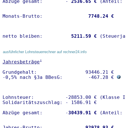
Abzüge gesamt:        -
 2536.65 €
Monats-Brutto:               
 7748.24 €
netto bleiben:         
 5211.59 €
 (Steuerja
ausführlicher Lohnsteuerrechner auf rechner24.info
1
Jahresbeträge
Grundgehalt:                 93446.21 € 

-0,5% nach §3a BBesG:         -467.28 € 
Lohnsteuer:           -28853.00 € (Klasse I)
Solidaritätszuschlag: - 1586.91 €

Abzüge gesamt:        -
30439.91 €
Jahres-Brutto:               
92978.93 €