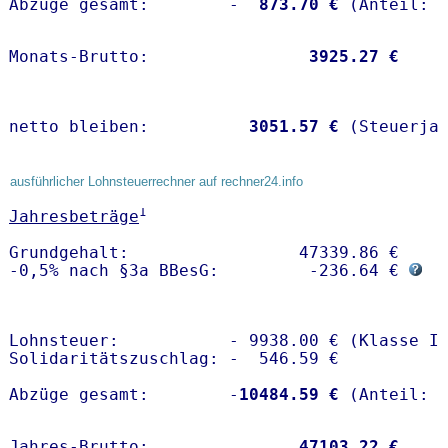
Abzüge gesamt:        -
  873.70 €
Monats-Brutto:               
 3925.27 €
netto bleiben:         
 3051.57 €
 (Steuerja
ausführlicher Lohnsteuerrechner auf rechner24.info
1
Jahresbeträge
Grundgehalt:                 47339.86 € 

-0,5% nach §3a BBesG:         -236.64 € 
Lohnsteuer:           - 9938.00 € (Klasse I)
Solidaritätszuschlag: -  546.59 €

Abzüge gesamt:        -
10484.59 €
Jahres-Brutto:               
47103.22 €