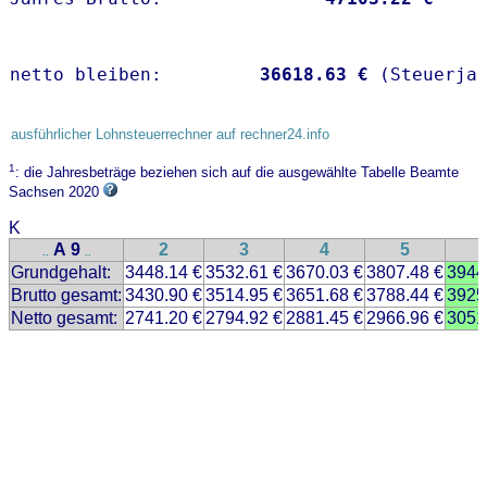
netto bleiben:         
36618.63 €
 (Steuerja
ausführlicher Lohnsteuerrechner auf rechner24.info
1
: die Jahresbeträge beziehen sich auf die ausgewählte Tabelle Beamte
Sachsen 2020
K
A 9
2
3
4
5
..
..
Grundgehalt:
3448.14 €
3532.61 €
3670.03 €
3807.48 €
3944
Brutto gesamt:
3430.90 €
3514.95 €
3651.68 €
3788.44 €
3925
Netto gesamt:
2741.20 €
2794.92 €
2881.45 €
2966.96 €
3051