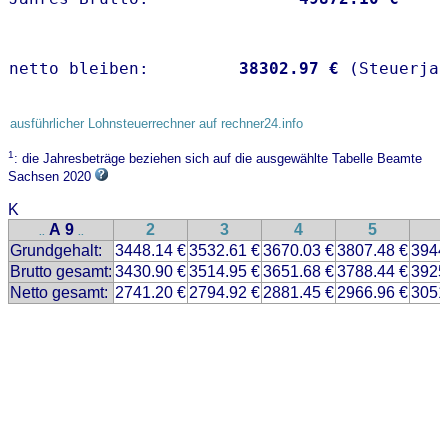
netto bleiben:         
38302.97 €
 (Steuerja
ausführlicher Lohnsteuerrechner auf rechner24.info
1
: die Jahresbeträge beziehen sich auf die ausgewählte Tabelle Beamte
Sachsen 2020
K
A 9
2
3
4
5
..
..
Grundgehalt:
3448.14 €
3532.61 €
3670.03 €
3807.48 €
3944
Brutto gesamt:
3430.90 €
3514.95 €
3651.68 €
3788.44 €
3925
Netto gesamt:
2741.20 €
2794.92 €
2881.45 €
2966.96 €
3051