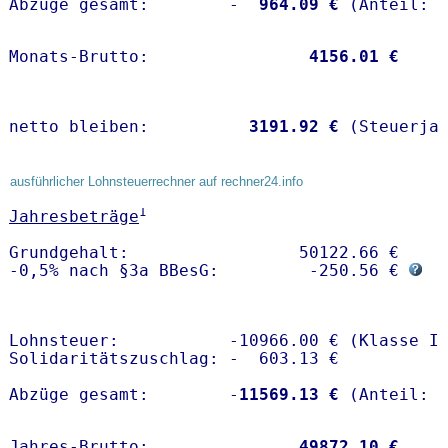
Abzüge gesamt:        -
  964.09 €
Monats-Brutto:               
 4156.01 €
netto bleiben:         
 3191.92 €
 (Steuerja
ausführlicher Lohnsteuerrechner auf rechner24.info
1
Jahresbeträge
Grundgehalt:                 50122.66 € 

-0,5% nach §3a BBesG:         -250.56 € 
Lohnsteuer:           -10966.00 € (Klasse I)
Solidaritätszuschlag: -  603.13 €

Abzüge gesamt:        -
11569.13 €
Jahres-Brutto:               
49872.10 €