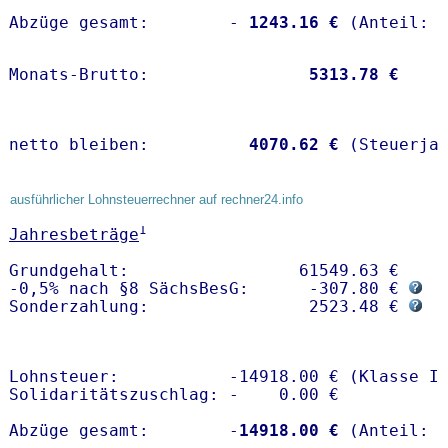
Abzüge gesamt:        -
 1243.16 €
Monats-Brutto:               
 5313.78 €
netto bleiben:         
 4070.62 €
 (Steuerja
ausführlicher Lohnsteuerrechner auf rechner24.info
1
Jahresbeträge
Grundgehalt:                 61549.63 € 

-0,5% nach §8 SächsBesG:      -307.80 € 
Sonderzahlung:                2523.48 € 
Lohnsteuer:           -14918.00 € (Klasse I)
Solidaritätszuschlag: -    0.00 €

Abzüge gesamt:        -
14918.00 €