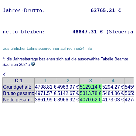
Jahres-Brutto:               
63765.31 €
netto bleiben:         
48847.31 €
 (Steuerja
ausführlicher Lohnsteuerrechner auf rechner24.info
1
: die Jahresbeträge beziehen sich auf die ausgewählte Tabelle Beamte
Sachsen 2024a
K
C 1
1
2
3
4
..
..
Grundgehalt:
4798.81 €
4963.97 €
5129.14 €
5294.27 €
5459
Brutto gesamt:
4971.57 €
5142.67 €
5313.78 €
5484.86 €
5655
Netto gesamt:
3861.99 €
3966.92 €
4070.62 €
4173.03 €
4274