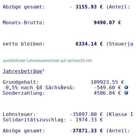
Abzüge gesamt:        -
 3155.93 €
Monats-Brutto:               
 9490.07 €
netto bleiben:         
 6334.14 €
 (Steuerja
ausführlicher Lohnsteuerrechner auf rechner24.info
1
Jahresbeträge
Grundgehalt:                 109923.55 € 

-0,5% nach §8 SächsBesG:      -549.60 € 
Sonderzahlung:                4506.84 € 
Lohnsteuer:           -35897.00 € (Klasse I)
Solidaritätszuschlag: - 1974.33 €

Abzüge gesamt:        -
37871.33 €