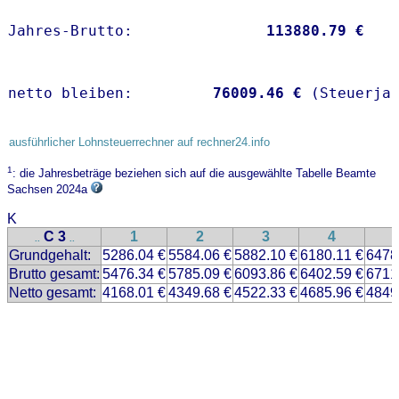
Jahres-Brutto:               
113880.79 €
netto bleiben:         
76009.46 €
 (Steuerja
ausführlicher Lohnsteuerrechner auf rechner24.info
1
: die Jahresbeträge beziehen sich auf die ausgewählte Tabelle Beamte
Sachsen 2024a
K
C 3
1
2
3
4
..
..
Grundgehalt:
5286.04 €
5584.06 €
5882.10 €
6180.11 €
6478
Brutto gesamt:
5476.34 €
5785.09 €
6093.86 €
6402.59 €
6711
Netto gesamt:
4168.01 €
4349.68 €
4522.33 €
4685.96 €
4849