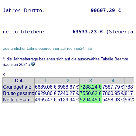
Jahres-Brutto:               
90607.39 €
netto bleiben:         
63533.23 €
 (Steuerja
ausführlicher Lohnsteuerrechner auf rechner24.info
1
: die Jahresbeträge beziehen sich auf die ausgewählte Tabelle Beamte
Sachsen 2024a
K
C 4
1
2
3
4
..
..
Grundgehalt:
6689.06 €
6988.67 €
7288.24 €
7587.79 €
7887
Brutto gesamt:
6929.86 €
7240.27 €
7550.62 €
7860.95 €
8171
Netto gesamt:
4965.47 €
5129.94 €
5294.45 €
5458.93 €
5623