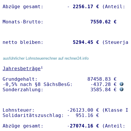
Abzüge gesamt:        -
 2256.17 €
Monats-Brutto:               
 7550.62 €
netto bleiben:         
 5294.45 €
 (Steuerja
ausführlicher Lohnsteuerrechner auf rechner24.info
1
Jahresbeträge
Grundgehalt:                 87458.83 € 

-0,5% nach §8 SächsBesG:      -437.28 € 
Sonderzahlung:                3585.84 € 
Lohnsteuer:           -26123.00 € (Klasse I)
Solidaritätszuschlag: -  951.16 €

Abzüge gesamt:        -
27074.16 €