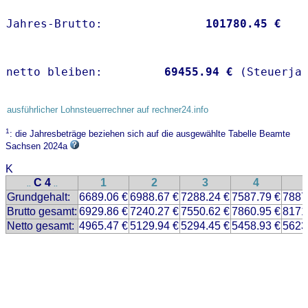
Jahres-Brutto:               
101780.45 €
netto bleiben:         
69455.94 €
 (Steuerja
ausführlicher Lohnsteuerrechner auf rechner24.info
1
: die Jahresbeträge beziehen sich auf die ausgewählte Tabelle Beamte
Sachsen 2024a
K
C 4
1
2
3
4
..
..
Grundgehalt:
6689.06 €
6988.67 €
7288.24 €
7587.79 €
7887
Brutto gesamt:
6929.86 €
7240.27 €
7550.62 €
7860.95 €
8171
Netto gesamt:
4965.47 €
5129.94 €
5294.45 €
5458.93 €
5623