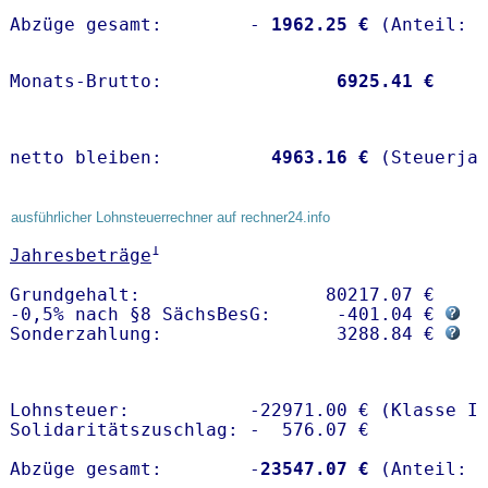
Abzüge gesamt:        -
 1962.25 €
Monats-Brutto:               
 6925.41 €
netto bleiben:         
 4963.16 €
 (Steuerja
ausführlicher Lohnsteuerrechner auf rechner24.info
1
Jahresbeträge
Grundgehalt:                 80217.07 € 

-0,5% nach §8 SächsBesG:      -401.04 € 
Sonderzahlung:                3288.84 € 
Lohnsteuer:           -22971.00 € (Klasse I)
Solidaritätszuschlag: -  576.07 €

Abzüge gesamt:        -
23547.07 €