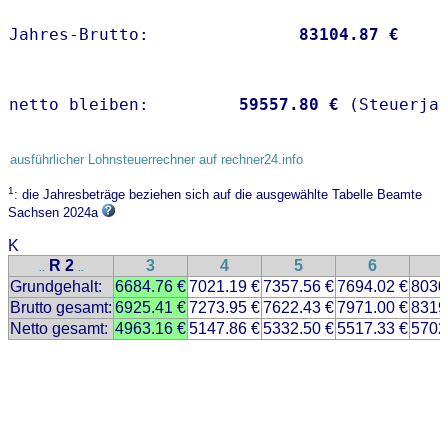
Jahres-Brutto:               
83104.87 €
netto bleiben:         
59557.80 €
 (Steuerja
ausführlicher Lohnsteuerrechner auf rechner24.info
1
: die Jahresbeträge beziehen sich auf die ausgewählte Tabelle Beamte
Sachsen 2024a
K
R 2
3
4
5
6
..
..
Grundgehalt:
6684.76 €
7021.19 €
7357.56 €
7694.02 €
8030
Brutto gesamt:
6925.41 €
7273.95 €
7622.43 €
7971.00 €
8319
Netto gesamt:
4963.16 €
5147.86 €
5332.50 €
5517.33 €
5702