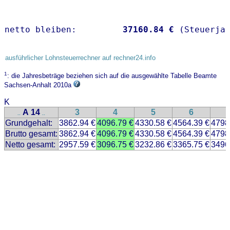
netto bleiben:         
37160.84 €
 (Steuerja
ausführlicher Lohnsteuerrechner auf rechner24.info
1
: die Jahresbeträge beziehen sich auf die ausgewählte Tabelle Beamte
Sachsen-Anhalt 2010a
K
A 14
3
4
5
6
..
..
Grundgehalt:
3862.94 €
4096.79 €
4330.58 €
4564.39 €
4798
Brutto gesamt:
3862.94 €
4096.79 €
4330.58 €
4564.39 €
4798
Netto gesamt:
2957.59 €
3096.75 €
3232.86 €
3365.75 €
3496