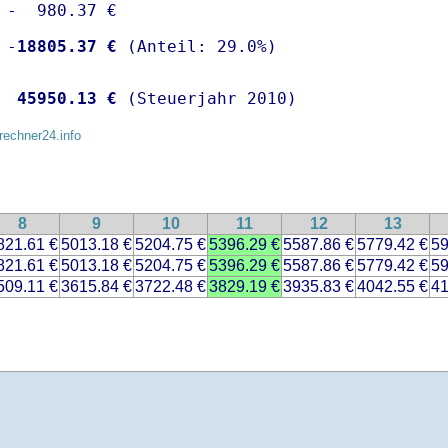
 -  980.37 €

 -
18805.37 €
  
45950.13 €
 (Steuerjahr 2010)
rechner24.info
8
9
10
11
12
13
821.61 €
5013.18 €
5204.75 €
5396.29 €
5587.86 €
5779.42 €
59
821.61 €
5013.18 €
5204.75 €
5396.29 €
5587.86 €
5779.42 €
59
509.11 €
3615.84 €
3722.48 €
3829.19 €
3935.83 €
4042.55 €
41