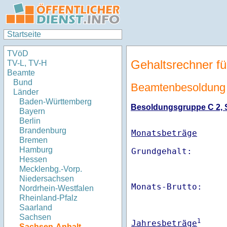
Startseite
TVöD
Gehaltsrechner fü
TV-L, TV-H
Beamte
Bund
Beamtenbesoldung 
Länder
Baden-Württemberg
Besoldungsgruppe C 2, St
Bayern
Berlin
Brandenburg
Monatsbeträge
Bremen
Hamburg
Hessen
Mecklenbg.-Vorp.
Niedersachsen
Monats-Brutto:    
Nordrhein-Westfalen
Rheinland-Pfalz
Saarland
Sachsen
1
Jahresbeträge
Sachsen-Anhalt