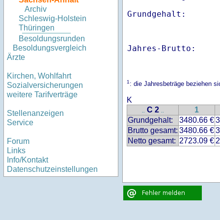
Archiv
Schleswig-Holstein
Thüringen
Besoldungsrunden
Jahres-Brutto:    
Besoldungsvergleich
Ärzte
Kirchen, Wohlfahrt
1
: die Jahresbeträge beziehen 
Sozialversicherungen
weitere Tarifverträge
K
C 2
1
..
..
Stellenanzeigen
Grundgehalt:
3480.66 €
3
Service
Brutto gesamt:
3480.66 €
3
Netto gesamt:
2723.09 €
2
Forum
Links
Info/Kontakt
Datenschutzeinstellungen